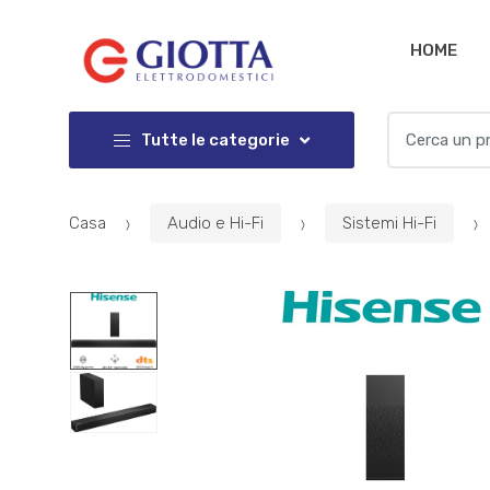
Salta
Salta
alla
al
HOME
navigazione
contenuto
Cercare:
Tutte le categorie
Casa
Audio e Hi-Fi
Sistemi Hi-Fi