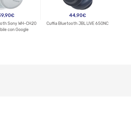
39,90
€
44,90
€
tooth Sony WH-CH20
Cuffia Bluetooth JBL LIVE 650NC
Auri
bile con Google
stant e Siri