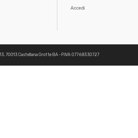
Accedi
113, 70013 Castellana Grotte BA - P.IVA: 07768330727