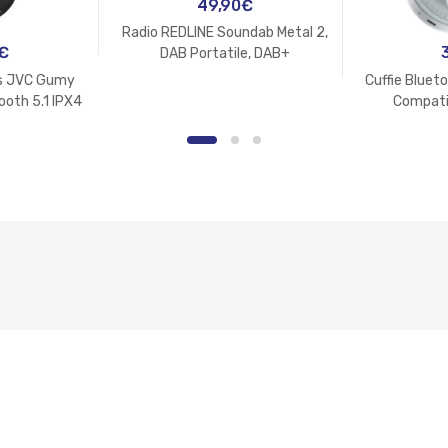
49,90
€
Radio REDLINE Soundab Metal 2,
€
DAB Portatile, DAB+
ess JVC Gumy
Cuffie Blue
ooth 5.1 IPX4
Compati
Assi