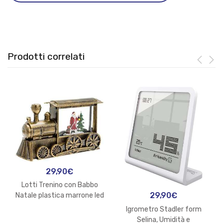
Inox
quantità
Prodotti correlati
29,90
€
Lotti Trenino con Babbo
29,90
€
Natale plastica marrone led
bianco caldo con glitter
Igrometro Stadler form
illuminato nell’acqua
Selina, Umidità e