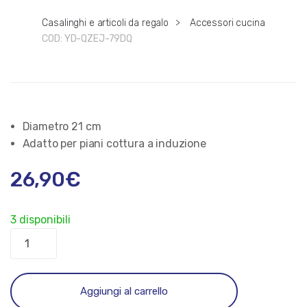
Casalinghi e articoli da regalo
>
Accessori cucina
COD:
YD-QZEJ-79DQ
Diametro 21 cm
Adatto per piani cottura a induzione
26,90
€
3 disponibili
Adattatore
Induzione
Trabo
BD21
Aggiungi al carrello
Acciaio