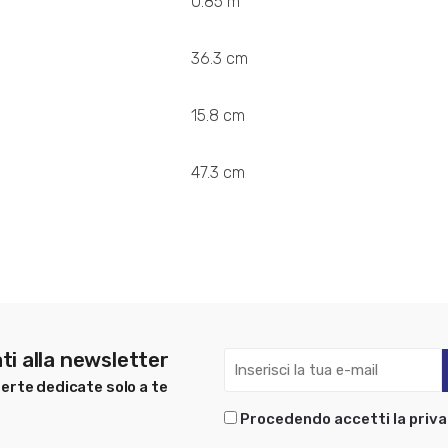
0.85 m
36.3 cm
15.8 cm
47.3 cm
ti alla newsletter
erte dedicate solo a te
Procedendo accetti la priva