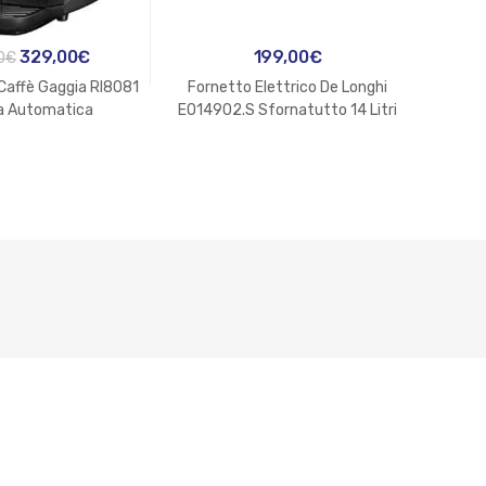
Il
Il
329,00
€
199,00
€
0
€
prezzo
prezzo
Caffè Gaggia RI8081
Fornetto Elettrico De Longhi
Gratt
originale
attuale
a Automatica
EO14902.S Sfornatutto 14 Litri
1400W Silver
era:
è:
399,00€.
329,00€.