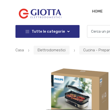
Salta
Salta
alla
al
HOME
navigazione
contenuto
Cercare:
Tutte le categorie
Casa
Elettrodomestici
Cucina - Prepar