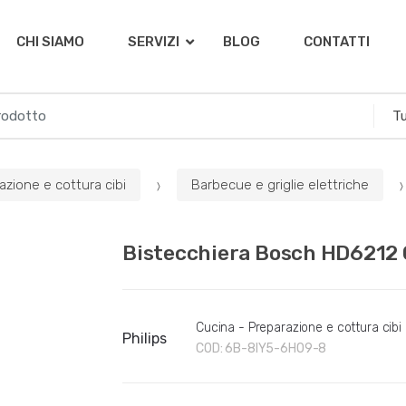
CHI SIAMO
SERVIZI
BLOG
CONTATTI
azione e cottura cibi
Barbecue e griglie elettriche
Bistecchiera Bosch HD6212 G
Cucina - Preparazione e cottura cibi
Philips
COD:
6B-8IY5-6HO9-8