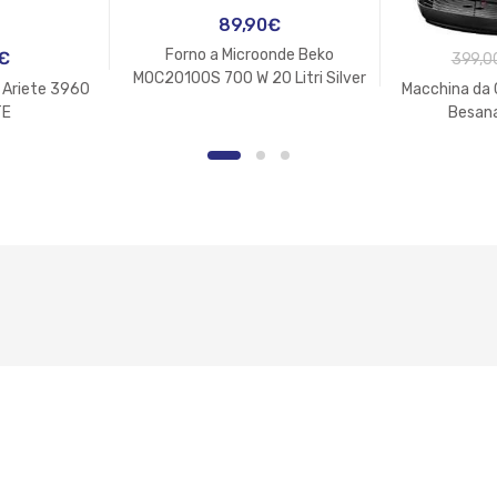
89,90
€
Forno a Microonde Beko
€
399,0
MOC20100S 700 W 20 Litri Silver
 Ariete 3960
Macchina da 
TE
Besan