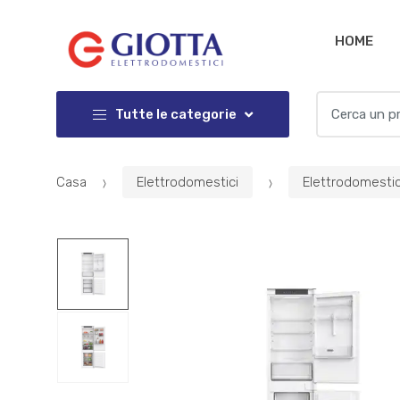
Salta
Salta
alla
al
HOME
navigazione
contenuto
Cercare:
Tutte le categorie
Casa
Elettrodomestici
Elettrodomestic