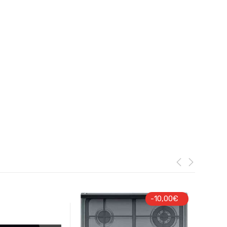
-
10,00
€