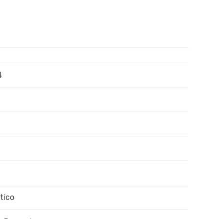
4
tico