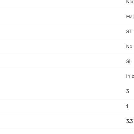
Non
Ma
ST
No
Sì
In 
3
1
3,3