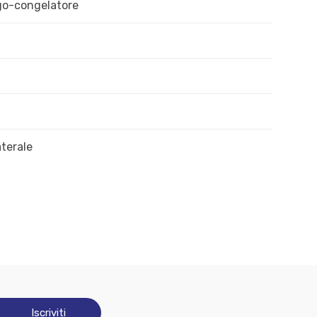
go-congelatore
aterale