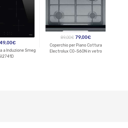
Il
Il
79,00
€
89,00
€
49,00
€
prezzo
prezzo
Coperchio per Piano Cottura
ra a Induzione Smeg
Lav
originale
attuale
Electrolux CO-S60N in vetro
SI2741D
To
fumé
era:
è:
89,00€.
79,00€.