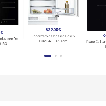
829,00
€
0
€
6
Frigorifero da Incasso Bosch
Induzione De
KUR15AFF0 60 cm
Piano Cottu
I61BG