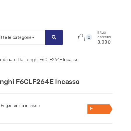
Il tuo
carrello
0
0,00€
Combinato De Longhi F6CLF264E Incasso
onghi F6CLF264E Incasso
Frigoriferi da incasso
F