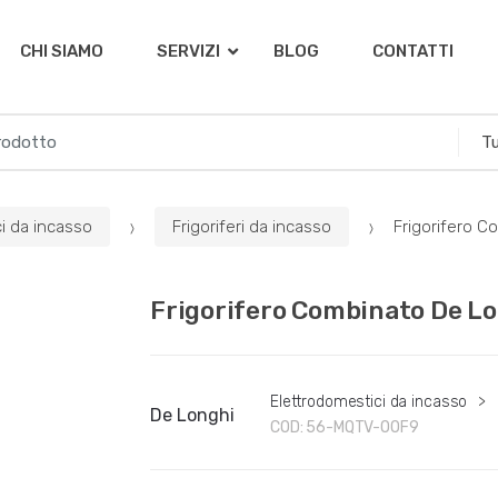
CHI SIAMO
SERVIZI
BLOG
CONTATTI
i da incasso
Frigoriferi da incasso
Frigorifero 
Frigorifero Combinato De L
Elettrodomestici da incasso
>
De Longhi
COD:
56-MQTV-OOF9