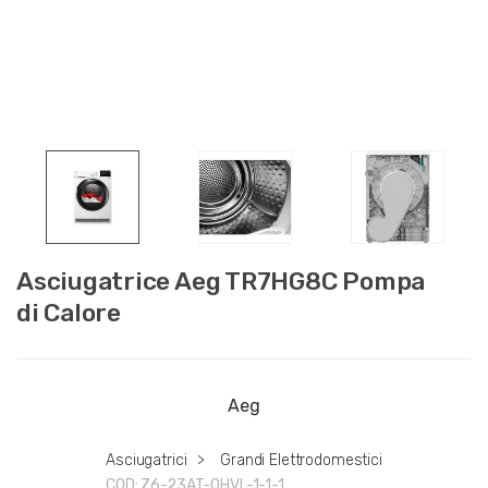
Asciugatrice Aeg TR7HG8C Pompa
di Calore
Aeg
Asciugatrici
>
Grandi Elettrodomestici
COD:
Z6-23AT-QHVL-1-1-1