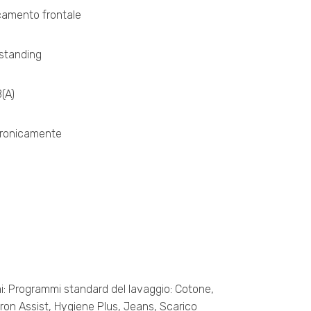
camento frontale
standing
B(A)
tronicamente
: Programmi standard del lavaggio: Cotone,
 Iron Assist, Hygiene Plus, Jeans, Scarico