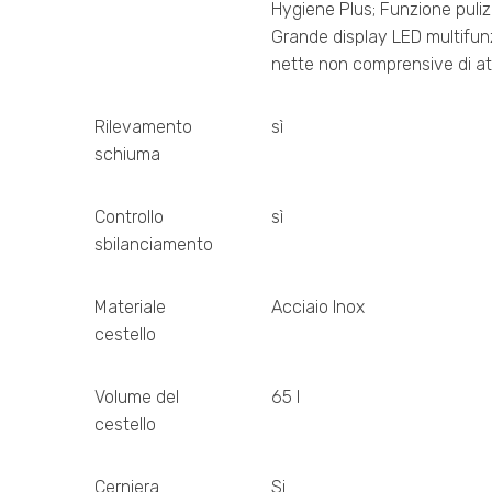
Hygiene Plus; Funzione pulizi
Grande display LED multifun
nette non comprensive di at
Rilevamento
sì
schiuma
Controllo
sì
sbilanciamento
Materiale
Acciaio Inox
cestello
Volume del
65 l
cestello
Cerniera
Si