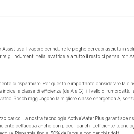
Assist usa il vapore per ridurre le pieghe dei capi asciutti in soli
ire gli indumenti nella lavatrice e a tutto il resto ci pensa Iron A
ente di risparmiare. Per questo è importante considerare la cla
indica la classe di efficienza (da A a G), il livello di rumorosità
lavatrici Bosch raggiungono la migliore classe energetica A, senz
o carico. La nostra tecnologia ActiveWater Plus garantisce risul
ciente dell’acqua anche con piccoli carichi. L’efficiente tecnolo
cqua. Risparmia fino al 50% dell’acqua con carichi ridotti.