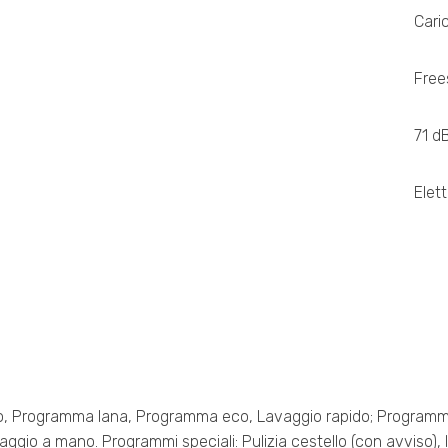
Cari
Free
71 d
Elet
o, Programma lana, Programma eco, Lavaggio rapido; Programmi
vaggio a mano. Programmi speciali: Pulizia cestello (con avviso),