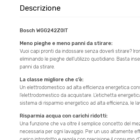
Descrizione
Bosch WGG242Z0IT
Meno pieghe e meno panni da stirare:
Vuoi capi pronti da indossare senza doverli stirare? Iron 
eliminando le pieghe dell’utilizzo quotidiano. Basta inser
panni da stirare.
La classe migliore che c’è:
Un elettrodomestico ad alta efficienza energetica cons
l’elettrodomestico da acquistare. L’etichetta energetica 
sistema di risparmio energetico ad alta efficienza, le 
Risparmia acqua con carichi ridotti:
Una funzione che va oltre il semplice concetto del mezz
necessaria per ogni lavaggio. Per un uso altamente effi
carico introdotto e regola con precisione il consumo d’a