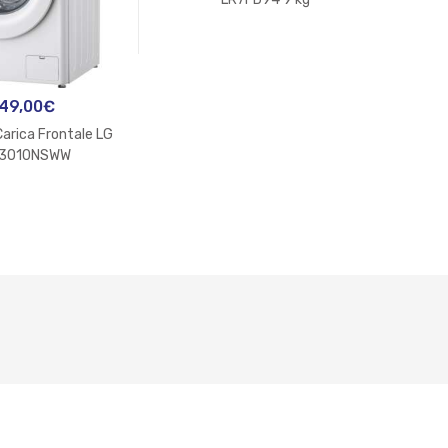
49,00
€
Carica Frontale LG
Lava
3010NSWW
Whi