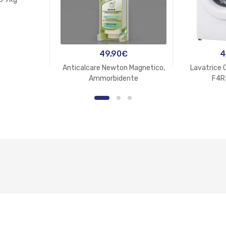
49,90
€
4
Anticalcare Newton Magnetico,
Lavatrice 
Ammorbidente
F4R