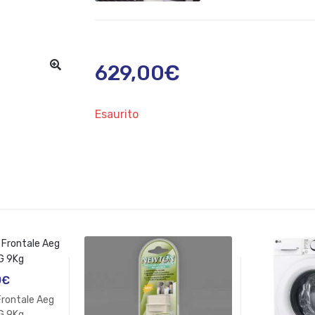
629,00
€
Esaurito
0
€
Frontale Aeg
G 9Kg