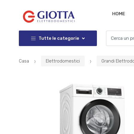
Salta
Salta
alla
al
HOME
navigazione
contenuto
Cercare:
Tutte le categorie
Casa
Elettrodomestici
Grandi Elettrod