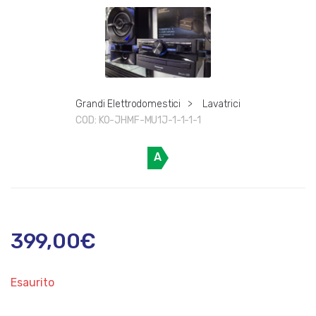
Grandi Elettrodomestici
>
Lavatrici
COD:
KO-JHMF-MU1J-1-1-1-1
A
399,00
€
Esaurito