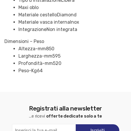
Tipo d’installazione
Libera
Maxi oblo
Materiale cestello
Diamond
Materiale vasca interna
Inox
Integrazione
Non integrata
Dimensioni – Peso
Altezza-mm
850
Larghezza-mm
595
Profondità-mm
520
Peso-Kg
64
Registrati alla newsletter
...e ricevi
offerte dedicate solo a te