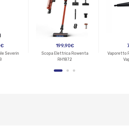
0
€
199,90
€
ile Severin
Scopa Elettrica Rowenta
Vaporetto Po
8
RH1872
Va