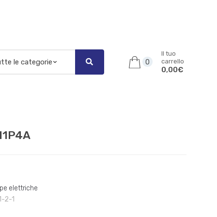
Il tuo
carrello
0
0,00€
611P4A
pe elettriche
1-2-1