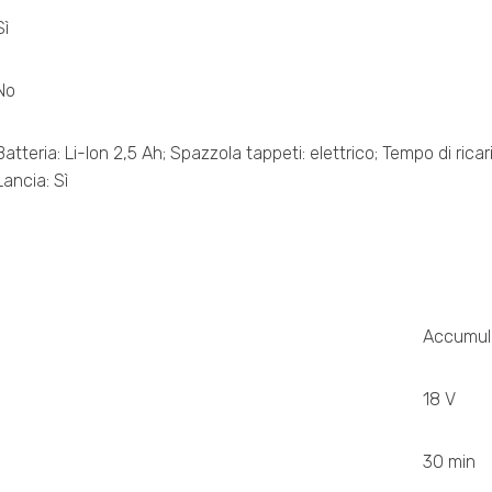
Sì
No
Batteria: Li-Ion 2,5 Ah; Spazzola tappeti: elettrico; Tempo di ricar
Lancia: Sì
Accumul
18 V
30 min