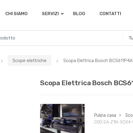
CHI SIAMO
SERVIZI
BLOG
CONTATTI
Scope elettriche
Scopa Elettrica Bosch BCS611P4A
Scopa Elettrica Bosch BCS
Pulizia casa
>
Sco
COD:
EA-Z1IV-5CX4-