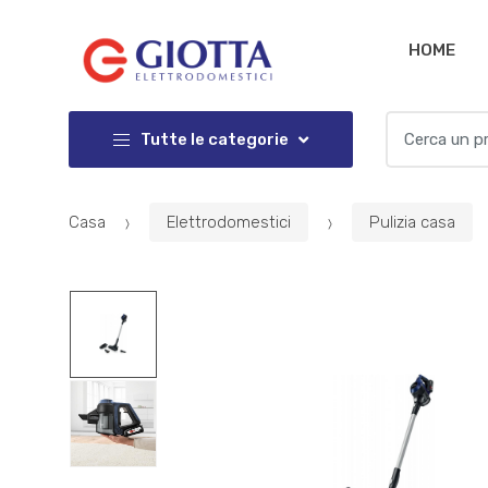
Salta
Salta
alla
al
HOME
navigazione
contenuto
Cercare:
Tutte le categorie
Casa
Elettrodomestici
Pulizia casa