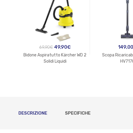
Il
Il
49,90
€
149,0
69,90
€
prezzo
prezzo
Bidone Aspiratutto Kärcher WD 2
Scopa Ricaricab
originale
attuale
Solidi Liquidi
HV717
era:
è:
69,90€.
49,90€.
DESCRIZIONE
SPECIFICHE