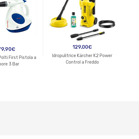
129,00
€
79,90
€
Idropulitrice Kärcher K2 Power
lti First Pistola a
Lava
Control a Freddo
pore 3 Bar