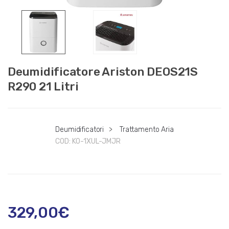
Deumidificatore Ariston DEOS21S
R290 21 Litri
Deumidificatori
>
Trattamento Aria
COD:
K0-1XUL-JMJR
329,00
€