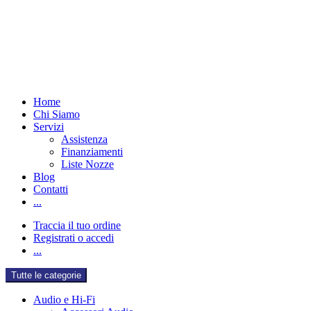
Salta
Salta
alla
al
navigazione
contenuto
Home
Chi Siamo
Servizi
Assistenza
Finanziamenti
Liste Nozze
Blog
Contatti
...
Traccia il tuo ordine
Registrati o accedi
...
Tutte le categorie
Audio e Hi-Fi