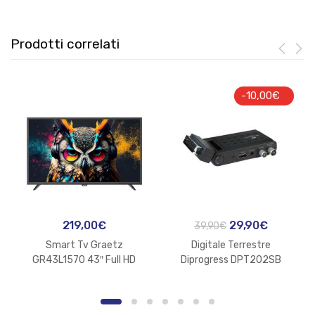
Prodotti correlati
-
10,00
€
Il
Il
219,00
€
29,90
€
39,90
€
prezzo
prezzo
Smart Tv Graetz
Digitale Terrestre
originale
attuale
GR43L1570 43″ Full HD
Diprogress DPT202SB
Scart Stick DVB-T2
era:
è:
H265/HEVC Main 10
39,90€.
29,90€.