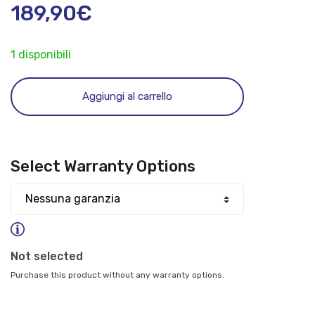
189,90
€
1 disponibili
Smart
Tv
Aggiungi al carrello
Philips
24PHS6000
24"
HD
Select Warranty Options
quantità
Not selected
Purchase this product without any warranty options.