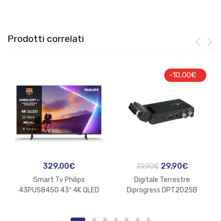
Prodotti correlati
-
10,00
€
Il
Il
329,00
€
29,90
€
39,90
€
prezzo
prezzo
Smart Tv Philips
Digitale Terrestre
originale
attuale
43PUS8450 43″ 4K QLED
Diprogress DPT202SB
UHD Ambilight
Scart Stick DVB-T2
era:
è:
H265/HEVC Main 10
39,90€.
29,90€.