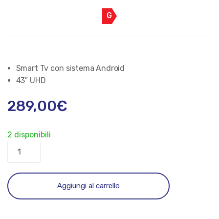
G
Smart Tv con sistema Android
43″ UHD
289,00
€
2 disponibili
Smart
Tv
Saba
SA40Q80GTV
Aggiungi al carrello
40"
QLED