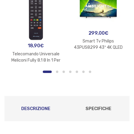
299,00
€
Smart Tv Philips
18,90
€
43PUS8299 43″ 4K QLED
UHD Ambilight
Telecomando Universale
Meliconi Fully 8.1 8 In 1 Per
Tv, Decoder, SKY, Dvd/Blu
Ray, Box Multimediali + Iptv
e altro ancora
DESCRIZIONE
SPECIFICHE