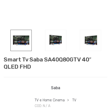
Smart Tv Saba SA40Q80GTV 40″
QLED FHD
Saba
TV e Home Cinema
>
TV
COD:
N / A