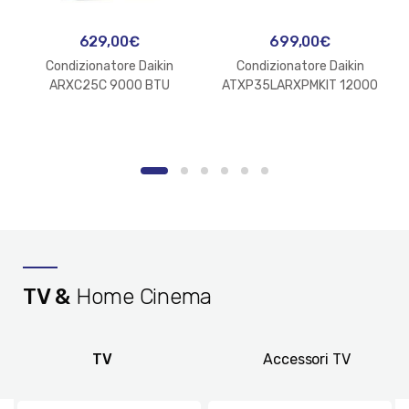
629,00
€
699,00
€
Condizionatore Daikin
Condizionatore Daikin
ARXC25C 9000 BTU
ATXP35LARXPMKIT 12000
Inverter Gas R32 Classe
BTU Inverter Gas R32
A++/A+
Classe A++/A++
TV &
Home Cinema
TV
Accessori TV