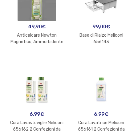
49,90
€
99,00
€
Anticalcare Newton
Base di Rialzo Meliconi
Magnetico, Ammorbidente
656143
6,99
€
6,99
€
Cura Lavastoviglie Meliconi
Cura Lavatrice Meliconi
656162 2 Confezioni da
656161 2 Confezioni da
250ml
250ml