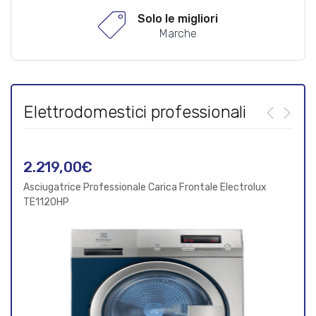
Solo le migliori
Marche
Elettrodomestici professionali
2.219,00
€
2.0
Asciugatrice Professionale Carica Frontale Electrolux
TE1120HP
Asciu
TE11